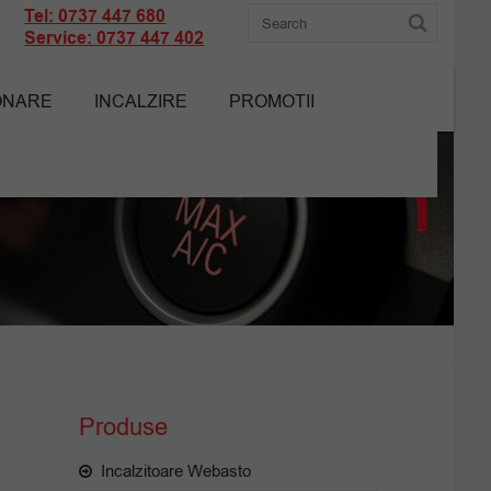
Tel: 0737 447 680
Service: 0737 447 402
ONARE
INCALZIRE
PROMOTII
Produse
Incalzitoare Webasto