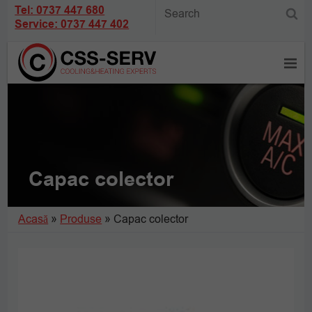
Tel: 0737 447 680
Service: 0737 447 402
Capac colector
Acasă
»
Produse
»
Capac colector