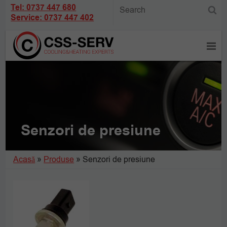
Tel: 0737 447 680
Service: 0737 447 402
Senzori de presiune
Acasă
»
Produse
»
Senzori de presiune