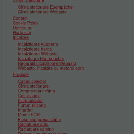
Clima Stationare
Clima stationare Eberspächer
Clima stationare Webasto
Contact
Cookie Policy
Despre noi
Harta site
Incalzire
Incalzitoare Autoterm
Incalzitoare barca
Incalzitoare Webasto
Incazitoare Eberspächer
Reparatii Incalzitoare Webasto
Webasto. Incalzire cu motorul oprit
Produse
Capac colector
Clima stationare
Compresoare clima
Cot siliconic
Filtru uscator
Furtun siliconic
Intarder
Modul EGR
Piese compresor clima
Radiatoare auto
Radiatoare camion