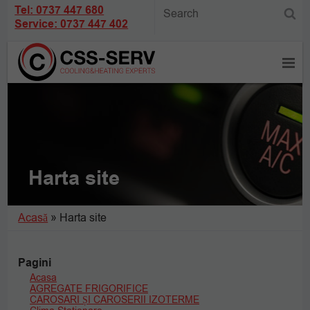
Tel: 0737 447 680
Service: 0737 447 402
Harta site
Acasă
»
Harta site
Pagini
Acasa
AGREGATE FRIGORIFICE
CAROSARI ȘI CAROSERII IZOTERME