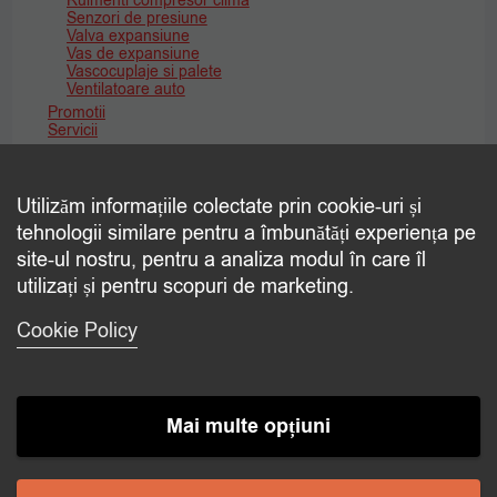
Rulmenti compresor clima
Senzori de presiune
Valva expansiune
Vas de expansiune
Vascocuplaje si palete
Ventilatoare auto
Promotii
Servicii
Dezinfectie clima auto
Intretinere si reparatii de agregate frigorifice auto
Reparatii Aer Conditionat Auto Si Camioane
Utilizăm informațiile colectate prin cookie-uri și
Reparatii Aer Conditionat Utilaje Agricole
tehnologii similare pentru a îmbunătăți experiența pe
site-ul nostru, pentru a analiza modul în care îl
utilizați și pentru scopuri de marketing.
Promotii
Cookie Policy
Reduceri de 15% la Incalzitoare Webasto,
Eberspaecher si Autoterm cu Montaj inclus!
DETALII
PDF
Mai multe opțiuni