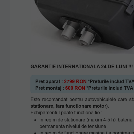
GARANTIE INTERNATIONALA 24 DE LUNI !!!
Pret aparat :
2799 RON
*Preturile includ TVA
Pret montaj :
600 RON
*Preturile includ TVA
Este recomandat pentru autovehiculele care st
stationare, fara functionare motor)
.
Echipamentul poate functiona fie :
in regim de stationare (maxim 4-5 h), bateria f
permanenta nivelul de tensiune
in regim de functionare masina (la pornirea mo