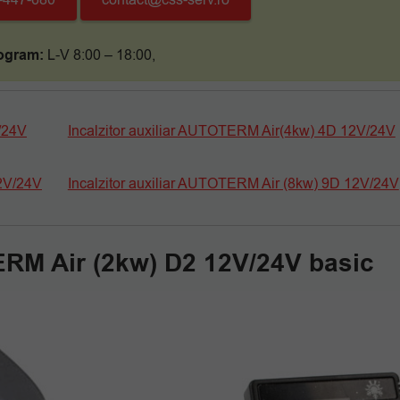
7-447-680
contact@css-serv.ro
ogram:
L-V 8:00 – 18:00,
/24V
Incalzitor auxiliar AUTOTERM Air(4kw) 4D 12V/24V
12V/24V
Incalzitor auxiliar AUTOTERM Air (8kw) 9D 12V/24V
TERM Air (2kw) D2 12V/24V basic