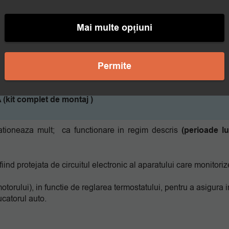
Mai multe opțiuni
Permite
 (kit complet de montaj )
ationeaza mult; ca functionare in regim descris
(perioade l
iind protejata de circuitul electronic al aparatului care monitori
torului), in functie de reglarea termostatului, pentru a asigura i
ucatorul auto.