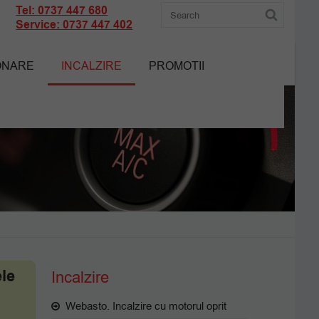
Tel: 0737 447 680
Service: 0737 447 402
ONARE
INCALZIRE
PROMOTII
ele
Incalzire
Webasto. Incalzire cu motorul oprit