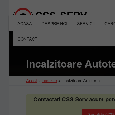
ACASA
DESPRE NOI
SERVICII
CARO
CONTACT
Incalzitoare Auto
Acasă
»
Incalzire
»
Incalzitoare Autoterm
Contactati CSS Serv acum pentr