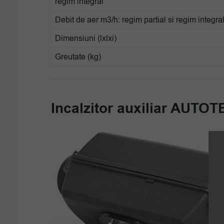
regim integral
Debit de aer m3/h: regim partial si regim integra
Dimensiuni (lxlxi)
Greutate (kg)
Incalzitor auxiliar AUTO