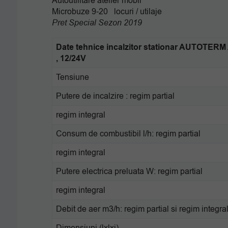
Autoutilitare atelier mobil
Microbuze 9-20 locuri / utilaje
Pret Special Sezon 2019
Date tehnice incalzitor stationar AUTOTERM 
, 12/24V
Tensiune
Putere de incalzire : regim partial
regim integral
Consum de combustibil l/h: regim partial
regim integral
Putere electrica preluata W: regim partial
regim integral
Debit de aer m3/h: regim partial si regim integra
Dimensiuni (lxlxi)