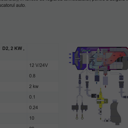
ucatorul auto.
r D2, 2 KW ,
12 V/24V
0.8
2 kw
0.1
0.24
10