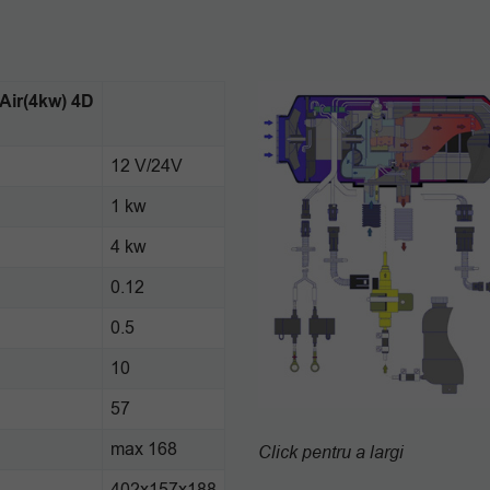
Air(4kw) 4D
12 V/24V
1 kw
4 kw
0.12
0.5
10
57
l
max 168
Click pentru a largi
402x157x188