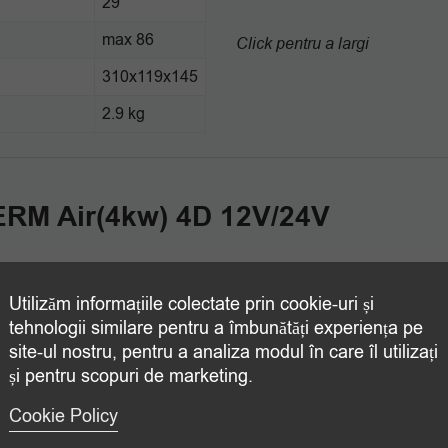
29
l
max 86
Click pentru a largi
310x119x145
2.9 kg
TERM Air(4kw) 4D 12V/24V
Utilizăm informațiile colectate prin cookie-uri și
tehnologii similare pentru a îmbunătăți experiența pe
site-ul nostru, pentru a analiza modul în care îl utilizați
și pentru scopuri de marketing.
Cookie Policy