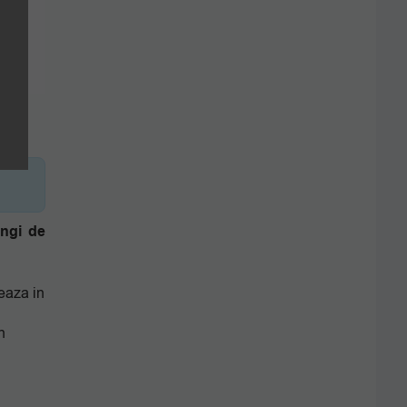
ungi de
zeaza in
n