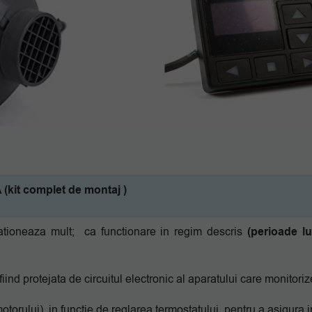
 (kit complet de montaj )
ationeaza mult; ca functionare in regim descris
(perioade l
iind protejata de circuitul electronic al aparatului care monitori
torului), in functie de reglarea termostatului, pentru a asigura i