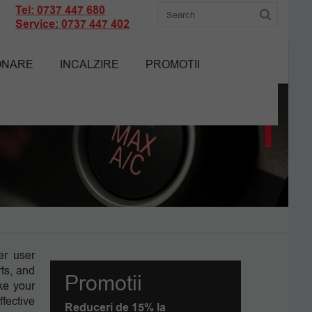
Tel: 0737 447 680
Service: 0737 447 402
ONARE
INCALZIRE
PROMOTII
er user
rts, and
Promotii
ke your
fective
Reduceri de 15% la