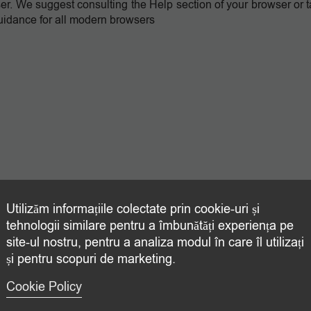
ser. We suggest consulting the Help section of your browser or 
uidance for all modern browsers
Utilizăm informațiile colectate prin cookie-uri și
tehnologii similare pentru a îmbunătăți experiența pe
site-ul nostru, pentru a analiza modul în care îl utilizați
și pentru scopuri de marketing.
Cookie Policy