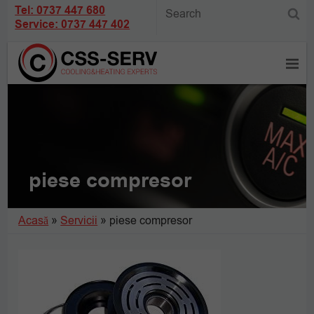
Tel: 0737 447 680
Service: 0737 447 402
piese compresor
Acasă
»
Servicii
»
piese compresor