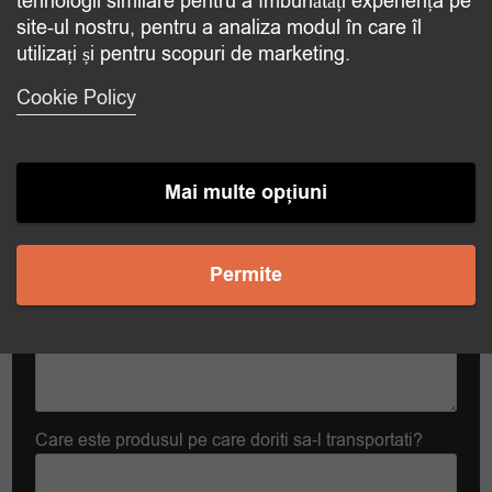
tehnologii similare pentru a îmbunătăți experiența pe
site-ul nostru, pentru a analiza modul în care îl
Contact
utilizați și pentru scopuri de marketing.
Care este produsul pe care doriti sa-l transportati?
Cookie Policy
La ce temperatura doriti sa transportati?
Mai multe opțiuni
Temperatura dorita
Permite
Care este produsul pe care doriti sa-l transportati?