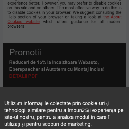
experience better. However, you may prefer to disable cookies
on this site and on others. The most effective way to do this is
to disable cookies in your browser. We suggest consulting the
Help section of your browser or taking a look at
the About
Cookies website
which offers guidance for all modern
browsers
Promotii
Reduceri de 15% la Incalzitoare Webasto,
Eberspaecher si Autoterm cu Montaj inclus!
DETALII
PDF
Utilizăm informațiile colectate prin cookie-uri și
Contact
tehnologii similare pentru a îmbunătăți experiența pe
Care este produsul pe care doriti sa-l transportati?
site-ul nostru, pentru a analiza modul în care îl
utilizați și pentru scopuri de marketing.