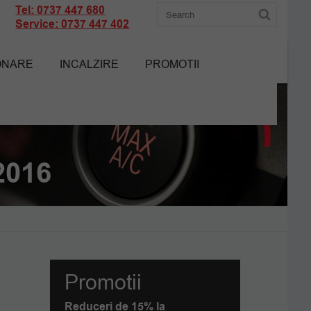
Tel: 0737 447 680
Service: 0737 447 402
ONARE
INCALZIRE
PROMOTII
2016
Promotii
Reduceri de 15% la