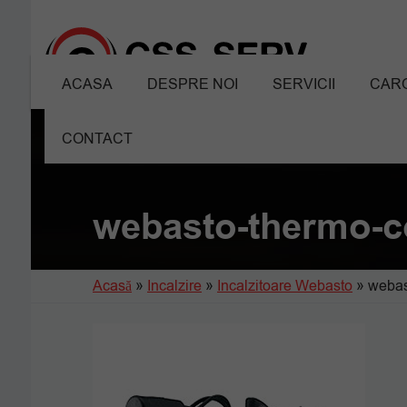
ACASA
DESPRE NOI
SERVICII
CARO
CONTACT
webasto-thermo-
Acasă
»
Incalzire
»
Incalzitoare Webasto
»
webas