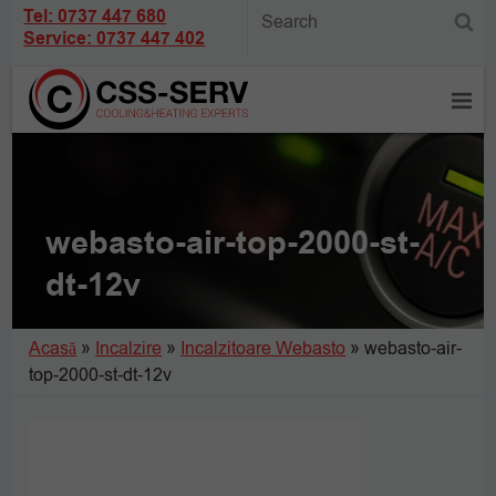
Tel: 0737 447 680
Service: 0737 447 402
webasto-air-top-2000-st-
dt-12v
Acasă
»
Incalzire
»
Incalzitoare Webasto
»
webasto-air-
top-2000-st-dt-12v