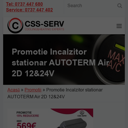
Tel: 0737 447 680
Service: 0737 447 402
Promotie Incalzitor
stationar AUTOTERM Air
2D 12&24V
Acasă
»
Promotii
»
Promotie Incalzitor stationar
AUTOTERM Air 2D 12&24V