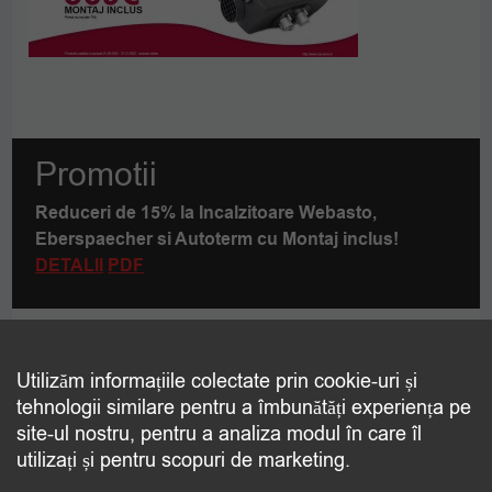
Promotii
Reduceri de 15% la Incalzitoare Webasto,
Eberspaecher si Autoterm cu Montaj inclus!
DETALII
PDF
Contact
Utilizăm informațiile colectate prin cookie-uri și
tehnologii similare pentru a îmbunătăți experiența pe
Care este produsul pe care doriti sa-l transportati?
site-ul nostru, pentru a analiza modul în care îl
utilizați și pentru scopuri de marketing.