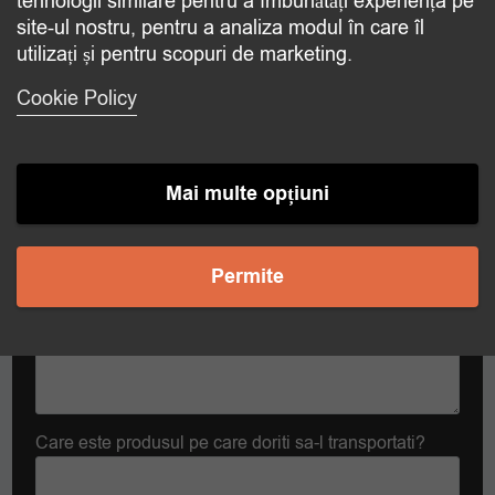
tehnologii similare pentru a îmbunătăți experiența pe
site-ul nostru, pentru a analiza modul în care îl
Contact
utilizați și pentru scopuri de marketing.
Care este produsul pe care doriti sa-l transportati?
Cookie Policy
La ce temperatura doriti sa transportati?
Mai multe opțiuni
Temperatura dorita
Permite
Care este produsul pe care doriti sa-l transportati?