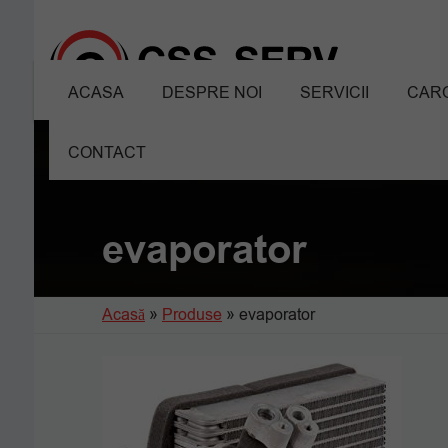
ACASA
DESPRE NOI
SERVICII
CARO
CONTACT
evaporator
Acasă
»
Produse
»
evaporator