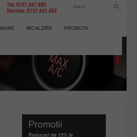
Tel: 0737 447 680
Service: 0737 447 402
ONARE
INCALZIRE
PROMOTII
Promotii
Reduceri de 15% la